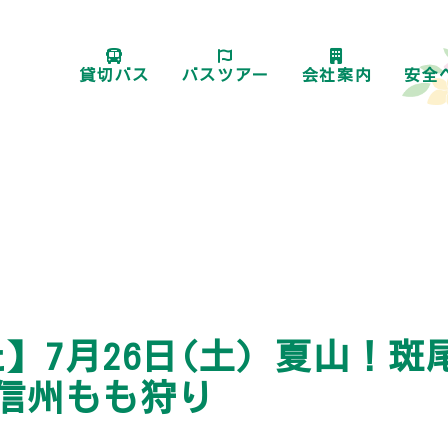
貸切バス
バスツアー
会社案内
安全
】7月26日(土) 夏山！斑
信州もも狩り