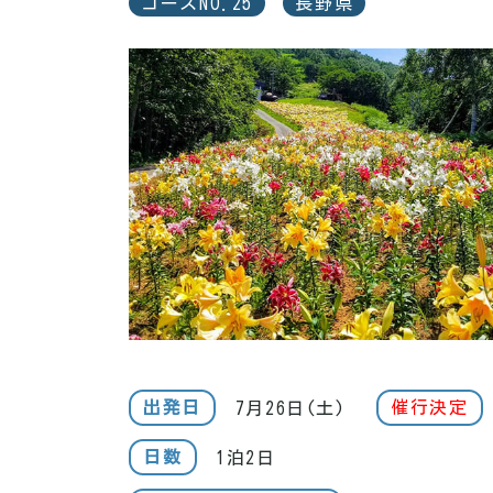
コースNO.25
長野県
出発日
7月26日(土)
催行決定
日数
1泊2日