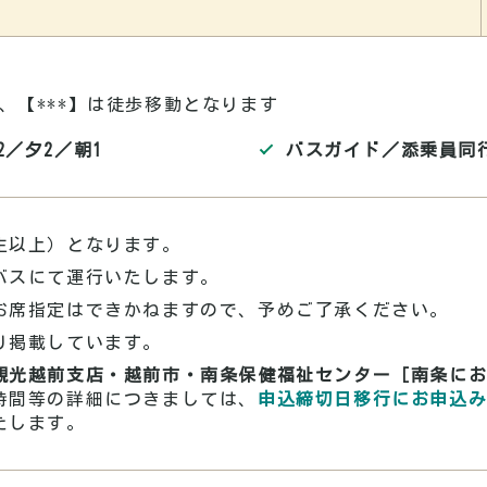
、【
***
】は徒歩移動となります
2／夕2／朝1
バスガイド／添乗員同
生以上）となります。
バスにて運行いたします。
お席指定はできかねますので、予めご了承ください。
り掲載しています。
観光越前支店・越前市・南条保健福祉センター［南条に
時間等の詳細につきましては、
申込締切日移行にお申込
たします。