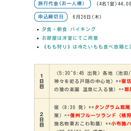
旅行代金(お一人様）
(4名1室)44,0
申込締切日
6月26日(木)
夕食・朝食 バイキング
お部屋は洋室にてご用意
《もも狩り》は冷たいもも食べ放題と
〈5:30~6:45 出発〉各地（池田
１
日
神々を祀る戸隠の中心地）**
宿
目
の猿の楽園 温泉に入る猿）==
斑
宿〈
8:30 発
〉
**
タングラム斑尾
２
策
）
==
信州フルーツランド（桃
日
施名物栗おこわ和膳
）
**
小布施
目