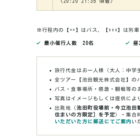
〈20:20~21:35 頃着〉
※行程内の【==】はバス、
【
+++
】
は列車
最小催行人数 20名
昼
旅行代金はお一人様（大人：中学
全ツアー【池田観光株式会社】の
バス・食事場所・感激・観戦等の
写真はイメージもしくは提供によ
出発地（
池田町役場前・今立池田
住まいの方限定］を予定
）・集合
いただいた方に郵送にてご案内
い