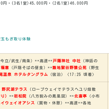
00円・(3名1室)45,000円・(2名1室)46,000円
2玉もぎ取り体験
/今立/武生/南条）==高速==
戸隠神社 中社
（神話の
坊極意
（
戸隠そばの昼食
）
==
諏地獄谷野猿公苑
（野生
尾温泉 ホテルタングラム
（宿泊
）
〈17:25 頃着〉
 野尻湖テラス
（
ロープウェイでテラスへユリ畑散
狩り）
==
岩松院
（
八方睨みの鳳凰図
）==
北斎亭
（
小布
ハイウェイオアシス
（
買物・休憩
）
==
高速==各地